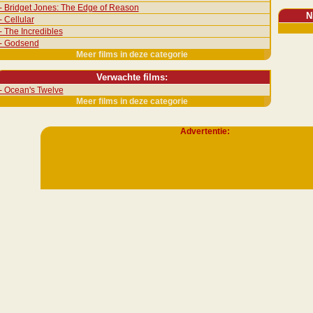
- Bridget Jones: The Edge of Reason
N
- Cellular
- The Incredibles
- Godsend
Meer films in deze categorie
Verwachte films:
- Ocean's Twelve
Meer films in deze categorie
Advertentie: