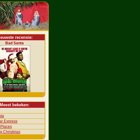
ieuwste recensie:
Bad Santa
Meest bekeken:
ta
ar Express
 Places
ng Christmas