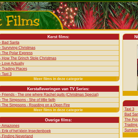
Kerst films:
N
- Bad Santa
- Surviving Christmas
- The Polar Express
- How The Grinch Stole Christmas
- Love Actually
- Trading Places
- Taxi 3
Meer films in deze categorie
Kerstafleveringen van TV Series:
- Friends - The one where Rachel quits (Christmas Special)
- The Simpsons - She of little faith
- The Simpsons - Roasting on a Open Fire
Taxi 3
Meer films in deze categorie
Bad San
The Pol
Overige films:
Trading
- Amazones
Survivi
- Erik of het klein Insectenboek
- Finding Neverland