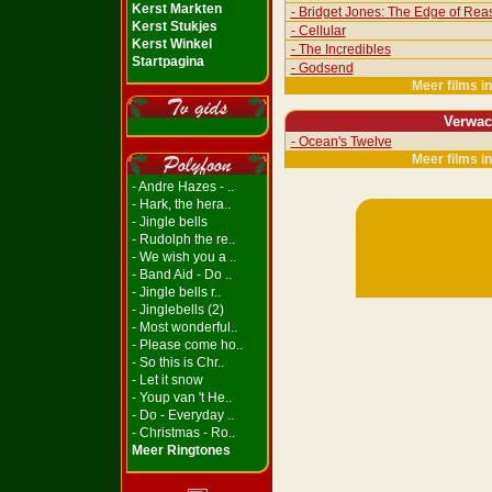
Kerst Markten
- Bridget Jones: The Edge of Rea
Kerst Stukjes
- Cellular
Kerst Winkel
- The Incredibles
Startpagina
- Godsend
Meer films i
Verwac
- Ocean's Twelve
Meer films i
- Andre Hazes - ..
- Hark, the hera..
- Jingle bells
- Rudolph the re..
- We wish you a ..
- Band Aid - Do ..
- Jingle bells r..
- Jinglebells (2)
- Most wonderful..
- Please come ho..
- So this is Chr..
- Let it snow
- Youp van 't He..
- Do - Everyday ..
- Christmas - Ro..
Meer Ringtones