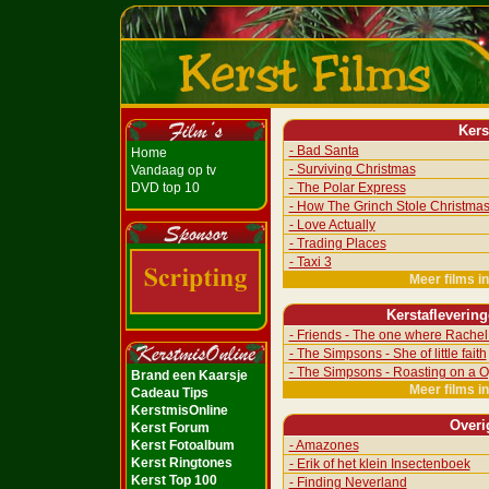
Kers
- Bad Santa
Home
- Surviving Christmas
Vandaag op tv
DVD top 10
- The Polar Express
- How The Grinch Stole Christma
- Love Actually
- Trading Places
- Taxi 3
Meer films i
Kerstafleverin
- Friends - The one where Rachel 
- The Simpsons - She of little faith
- The Simpsons - Roasting on a O
Brand een Kaarsje
Meer films i
Cadeau Tips
KerstmisOnline
Overi
Kerst Forum
Kerst Fotoalbum
- Amazones
Kerst Ringtones
- Erik of het klein Insectenboek
Kerst Top 100
- Finding Neverland