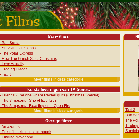
Kerst films:
N
- Bad Santa
- Surviving Christmas
- The Polar Express
- How The Grinch Stole Christmas
- Love Actually
- Trading Places
- Taxi 3
Meer films in deze categorie
Kerstafleveringen van TV Series:
- Friends - The one where Rachel quits (Christmas Special)
- The Simpsons - She of little faith
- The Simpsons - Roasting on a Open Fire
Taxi 3
Meer films in deze categorie
Bad San
The Pol
Overige films:
Trading
- Amazones
Survivi
- Erik of het klein Insectenboek
- Finding Neverland