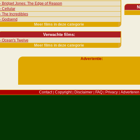
- Bridget Jones: The Edge of Reason
N
- Cellular
- The Incredibles
- Godsend
Meer films in deze categorie
Verwachte films:
- Ocean's Twelve
Meer films in deze categorie
Advertentie:
Contact
Copyright
Disclaimer
FAQ
Privacy
Adverteren
|
|
|
|
|