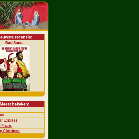
ieuwste recensie:
Bad Santa
Meest bekeken:
ta
ar Express
 Places
ng Christmas