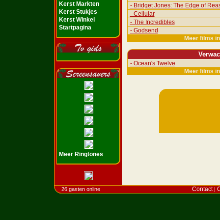
Kerst Markten
- Bridget Jones: The Edge of Rea
Kerst Stukjes
- Cellular
Kerst Winkel
- The Incredibles
Startpagina
- Godsend
Meer films i
Verwac
- Ocean's Twelve
Meer films i
Meer Ringtones
Contact
C
26 gasten online
|