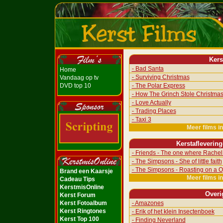
Kers
- Bad Santa
Home
- Surviving Christmas
Vandaag op tv
DVD top 10
- The Polar Express
- How The Grinch Stole Christma
- Love Actually
- Trading Places
- Taxi 3
Meer films i
Kerstafleverin
- Friends - The one where Rachel 
- The Simpsons - She of little faith
- The Simpsons - Roasting on a O
Brand een Kaarsje
Meer films i
Cadeau Tips
KerstmisOnline
Overi
Kerst Forum
Kerst Fotoalbum
- Amazones
Kerst Ringtones
- Erik of het klein Insectenboek
Kerst Top 100
- Finding Neverland