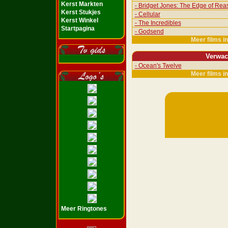
Kerst Markten
- Bridget Jones: The Edge of Rea
Kerst Stukjes
- Cellular
Kerst Winkel
- The Incredibles
Startpagina
- Godsend
Meer films i
Verwac
- Ocean's Twelve
Meer films i
Meer Ringtones