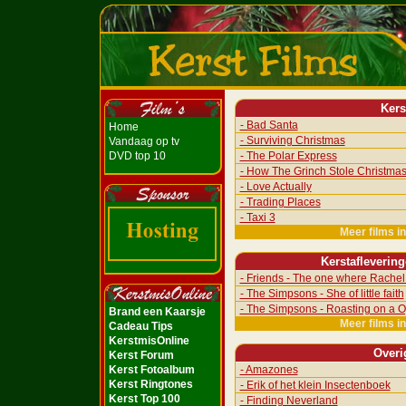
Kers
- Bad Santa
Home
- Surviving Christmas
Vandaag op tv
DVD top 10
- The Polar Express
- How The Grinch Stole Christma
- Love Actually
- Trading Places
- Taxi 3
Meer films i
Kerstafleverin
- Friends - The one where Rachel 
- The Simpsons - She of little faith
- The Simpsons - Roasting on a O
Brand een Kaarsje
Meer films i
Cadeau Tips
KerstmisOnline
Overi
Kerst Forum
Kerst Fotoalbum
- Amazones
Kerst Ringtones
- Erik of het klein Insectenboek
Kerst Top 100
- Finding Neverland