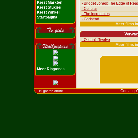
Kerst Markten
- Bridget Jones: The Edge of Rea
Kerst Stukjes
- Cellular
Kerst Winkel
- The Incredibles
Startpagina
- Godsend
Meer films i
Verwac
- Ocean's Twelve
Meer films i
Meer Ringtones
Contact
C
19 gasten online
|