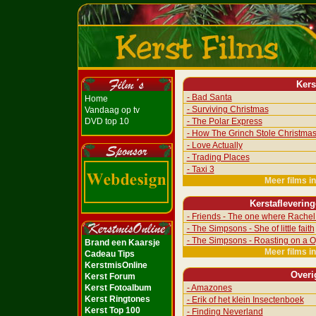
Kers
- Bad Santa
Home
- Surviving Christmas
Vandaag op tv
DVD top 10
- The Polar Express
- How The Grinch Stole Christma
- Love Actually
- Trading Places
- Taxi 3
Meer films i
Kerstafleverin
- Friends - The one where Rachel 
- The Simpsons - She of little faith
- The Simpsons - Roasting on a O
Brand een Kaarsje
Meer films i
Cadeau Tips
KerstmisOnline
Overi
Kerst Forum
Kerst Fotoalbum
- Amazones
Kerst Ringtones
- Erik of het klein Insectenboek
Kerst Top 100
- Finding Neverland