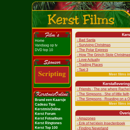
Kers
- Bad Santa
Home
- Surviving Christmas
Vandaag op tv
DVD top 10
- The Polar Express
- How The Grinch Stole Christma
- Love Actually
- Trading Places
- Taxi 3
Meer films i
Kerstafleverin
- Friends - The one where Rachel 
- The Simpsons - She of little faith
- The Simpsons - Roasting on a O
Brand een Kaarsje
Meer films i
Cadeau Tips
KerstmisOnline
Overi
Kerst Forum
Kerst Fotoalbum
- Amazones
Kerst Ringtones
- Erik of het klein Insectenboek
Kerst Top 100
- Finding Neverland