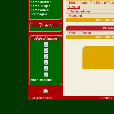
Kerst Markten
- Bridget Jones: The Edge of Rea
Kerst Stukjes
- Cellular
Kerst Winkel
- The Incredibles
Startpagina
- Godsend
Meer films i
Verwac
- Ocean's Twelve
Meer films i
Meer Ringtones
Contact
C
28 gasten online
|