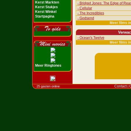
Kerst Markten
- Bridget Jones: The Edge of Rea
Kerst Stukjes
- Cellular
Kerst Winkel
- The Incredibles
Startpagina
- Godsend
Meer films i
Verwac
- Ocean's Twelve
Meer films i
Meer Ringtones
Contact
C
25 gasten online
|