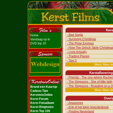
Kers
- Bad Santa
Home
- Surviving Christmas
Vandaag op tv
DVD top 10
- The Polar Express
- How The Grinch Stole Christma
- Love Actually
- Trading Places
- Taxi 3
Meer films i
Kerstafleverin
- Friends - The one where Rachel 
- The Simpsons - She of little faith
- The Simpsons - Roasting on a O
Brand een Kaarsje
Meer films i
Cadeau Tips
KerstmisOnline
Overi
Kerst Forum
Kerst Fotoalbum
- Amazones
Kerst Ringtones
- Erik of het klein Insectenboek
Kerst Top 100
- Finding Neverland