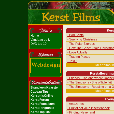
Kers
- Bad Santa
Home
- Surviving Christmas
Vandaag op tv
DVD top 10
- The Polar Express
- How The Grinch Stole Christma
- Love Actually
- Trading Places
- Taxi 3
Meer films i
Kerstafleverin
- Friends - The one where Rachel 
- The Simpsons - She of little faith
- The Simpsons - Roasting on a O
Brand een Kaarsje
Meer films i
Cadeau Tips
KerstmisOnline
Overi
Kerst Forum
Kerst Fotoalbum
- Amazones
Kerst Ringtones
- Erik of het klein Insectenboek
Kerst Top 100
- Finding Neverland