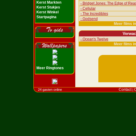
Kerst Markten
- Bridget Jones: The Edge of Rea
Kerst Stukjes
- Cellular
Kerst Winkel
- The Incredibles
Startpagina
- Godsend
Meer films i
Verwac
- Ocean's Twelve
Meer films i
Meer Ringtones
Contact
C
24 gasten online
|