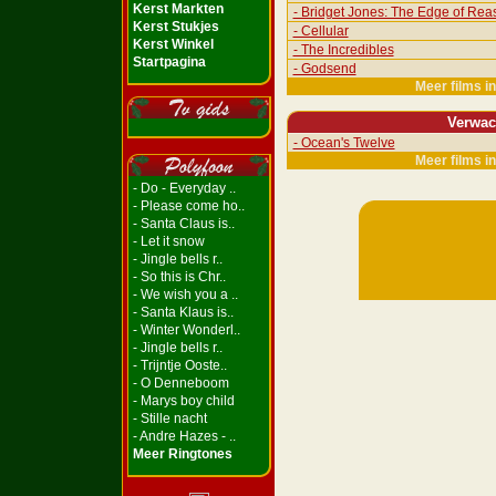
Kerst Markten
- Bridget Jones: The Edge of Rea
Kerst Stukjes
- Cellular
Kerst Winkel
- The Incredibles
Startpagina
- Godsend
Meer films i
Verwac
- Ocean's Twelve
Meer films i
- Do - Everyday ..
- Please come ho..
- Santa Claus is..
- Let it snow
- Jingle bells r..
- So this is Chr..
- We wish you a ..
- Santa Klaus is..
- Winter Wonderl..
- Jingle bells r..
- Trijntje Ooste..
- O Denneboom
- Marys boy child
- Stille nacht
- Andre Hazes - ..
Meer Ringtones