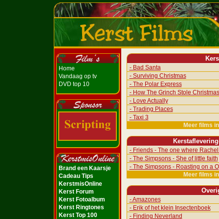
Kers
- Bad Santa
Home
- Surviving Christmas
Vandaag op tv
DVD top 10
- The Polar Express
- How The Grinch Stole Christma
- Love Actually
- Trading Places
- Taxi 3
Meer films i
Kerstafleverin
- Friends - The one where Rachel 
- The Simpsons - She of little faith
- The Simpsons - Roasting on a O
Brand een Kaarsje
Meer films i
Cadeau Tips
KerstmisOnline
Overi
Kerst Forum
Kerst Fotoalbum
- Amazones
Kerst Ringtones
- Erik of het klein Insectenboek
Kerst Top 100
- Finding Neverland