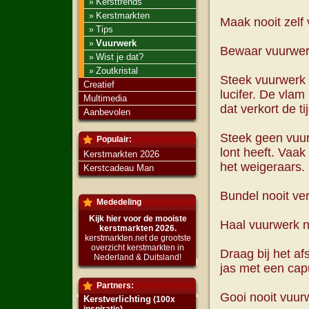
Kersttrends
»
Kerstmarkten
»
Maak nooit zelf
Tips
»
Vuurwerk
»
Bewaar vuurwerk
Wist je dat?
»
Zoutkristal
»
Steek vuurwerk 
Creatief
lucifer. De vlam
Multimedia
dat verkort de ti
Aanbevolen
Steek geen vuu
Populair:
lont heeft. Vaak
Kerstmarkten 2026
het weigeraars. 
Kerstcadeau Man
Bundel nooit ve
Mededeling
Kijk hier voor de mooiste
Haal vuurwerk no
kerstmarkten 2026.
kerstmarkten.net de grootste
overzicht kerstmarkten in
Draag bij het af
Nederland & Duitsland!
jas met een ca
Partners:
Gooi nooit vuur
Kerstverlichting
(100x