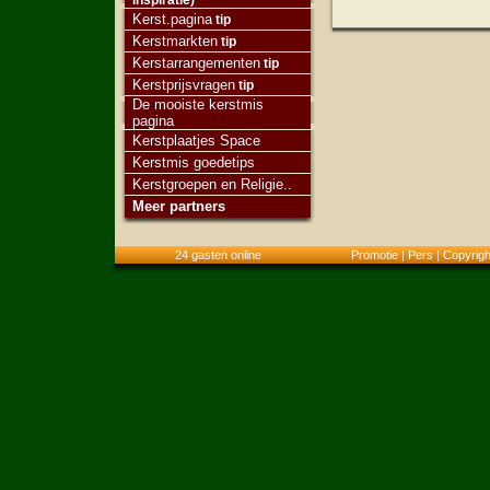
inspiratie)
Kerst.pagina
tip
Kerstmarkten
tip
Kerstarrangementen
tip
Kerstprijsvragen
tip
De mooiste kerstmis
pagina
Kerstplaatjes Space
Kerstmis goedetips
Kerstgroepen en Religie..
Meer partners
24 gasten online
Promotie
|
Pers
|
Copyrigh