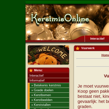
Interactief
Vuurwerk
Hom
Menu:
Vu
Interactief
Informatief
Betekenis kerstmis
»
Je moet vuurwer
Goede doelen
»
Koop geen pakke
Kerstbomen
»
bestaat niet, ki
Kerstbeelden
»
gevaarlijk: het
Kerststallen
»
graden.