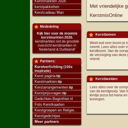
Kerstmarkten 2026
Met vriendelijke g
kerstpakketten
Kerstcadeau Man
KerstmisOnline
Mededeling
Kijk hier voor de mooiste
Kerstbomen
kerstmarkten 2026.
kerstmarkten.net de grootste
Weet wat voor boom je i
overzicht kerstmarkten in
neemt. Lees alles over o
Nederland & Duitsland!
kerstboom. Van de oorsp
de verzorging van deze
vriend.
Partners:
Kerstverlichting
(100x
inspiratie)
Kerst.pagina
tip
Kerstbeelden
Kerstmarkten
tip
Kerstarrangementen
Lees alles over de oors
tip
van de kerstgroep. Van h
Kerstprijsvragen
tip
kindje jezus tot maria en
Gedichten.Beginthier.nl
koningen.
Foto Kerstkaarten
Kerstgroepen en Religie..
Kerstgedichtjes
Meer partners