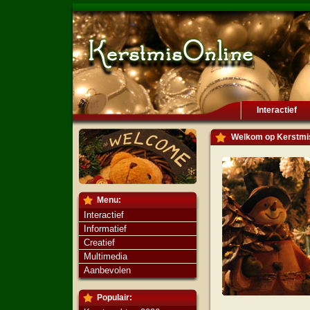
Interactief
Welkom op KerstmisO
Menu:
Interactief
Informatief
Creatief
Multimedia
Aanbevolen
Populair: