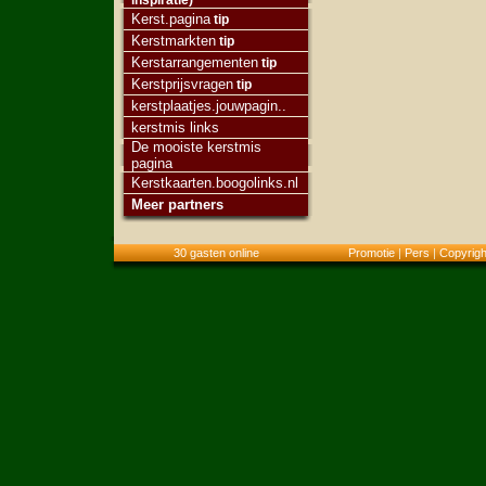
inspiratie)
Kerst.pagina
tip
Kerstmarkten
tip
Kerstarrangementen
tip
Kerstprijsvragen
tip
kerstplaatjes.jouwpagin..
kerstmis links
De mooiste kerstmis
pagina
Kerstkaarten.boogolinks.nl
Meer partners
30 gasten online
Promotie
|
Pers
|
Copyrigh