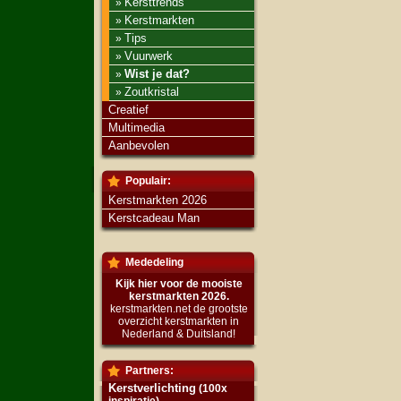
Kersttrends
»
Kerstmarkten
»
Tips
»
Vuurwerk
»
Wist je dat?
»
Zoutkristal
»
Creatief
Multimedia
Aanbevolen
Populair:
Kerstmarkten 2026
Kerstcadeau Man
Mededeling
Kijk hier voor de mooiste
kerstmarkten 2026.
kerstmarkten.net de grootste
overzicht kerstmarkten in
Nederland & Duitsland!
Partners:
Kerstverlichting
(100x