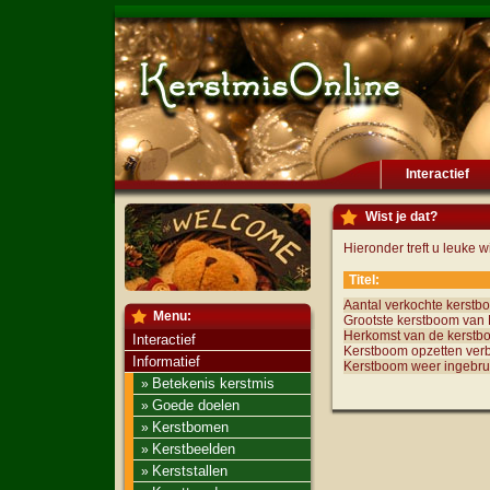
Interactief
Wist je dat?
Hieronder treft u leuke wi
Titel:
Aantal verkochte kerst
Menu:
Grootste kerstboom van
Herkomst van de kerstb
Interactief
Kerstboom opzetten ver
Informatief
Kerstboom weer ingebru
Betekenis kerstmis
»
Goede doelen
»
Kerstbomen
»
Kerstbeelden
»
Kerststallen
»