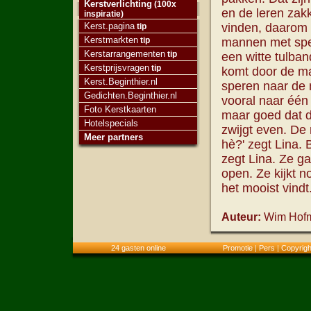
Kerstverlichting
(100x
en de leren zakk
inspiratie)
Kerst.pagina
vinden, daarom 
tip
Kerstmarkten
tip
mannen met spe
Kerstarrangementen
tip
een witte tulba
Kerstprijsvragen
tip
komt door de ma
Kerst.Beginthier.nl
speren naar de 
Gedichten.Beginthier.nl
vooral naar één s
Foto Kerstkaarten
maar goed dat di
Hotelspecials
zwijgt even. De 
Meer partners
hè?' zegt Lina. B
zegt Lina. Ze g
open. Ze kijkt n
het mooist vindt
Auteur:
Wim Hof
24 gasten online
Promotie
|
Pers
|
Copyrigh