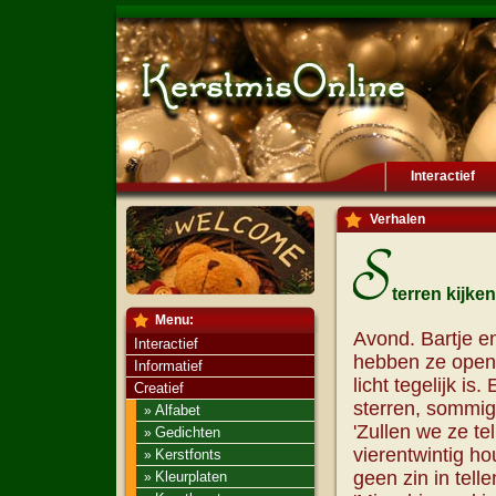
Interactief
Verhalen
terren kijken
Menu:
Avond. Bartje en
Interactief
hebben ze open 
Informatief
licht tegelijk is
Creatief
sterren, sommige
Alfabet
»
'Zullen we ze tell
Gedichten
»
vierentwintig hou
Kerstfonts
»
geen zin in telle
Kleurplaten
»