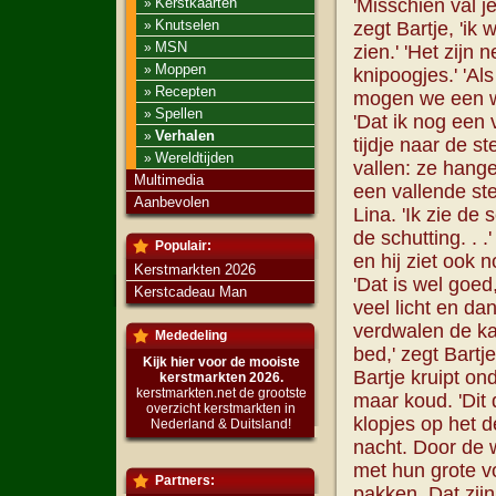
Kerstkaarten
'Misschien val je 
»
Knutselen
»
zegt Bartje, 'ik 
MSN
»
zien.' 'Het zijn 
Moppen
»
knipoogjes.' 'Als
Recepten
»
mogen we een we
Spellen
»
'Dat ik nog een 
Verhalen
»
tijdje naar de st
Wereldtijden
»
vallen: ze hange
Multimedia
een vallende ste
Aanbevolen
Lina. 'Ik zie d
de schutting. . .
Populair:
en hij ziet ook 
Kerstmarkten 2026
'Dat is wel goed,
Kerstcadeau Man
veel licht en da
verdwalen de kam
Mededeling
bed,' zegt Bartje
Kijk hier voor de mooiste
Bartje kruipt on
kerstmarkten 2026.
kerstmarkten.net de grootste
maar koud. 'Dit 
overzicht kerstmarkten in
klopjes op het d
Nederland & Duitsland!
nacht. Door de w
met hun grote v
Partners:
pakken. Dat zijn