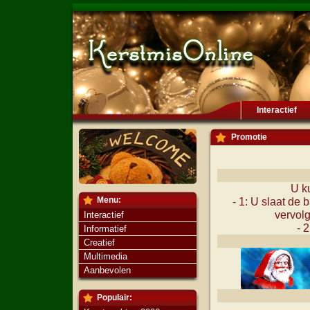
Interactief
Promotie
U k
Menu:
- 1: U slaat de 
vervolg
Interactief
- 
Informatief
Creatief
Multimedia
Aanbevolen
Populair: