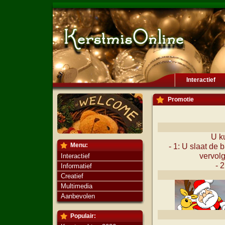
Interactief
Promotie
U k
Menu:
- 1: U slaat de 
vervolg
Interactief
- 
Informatief
Creatief
Multimedia
Aanbevolen
Populair: