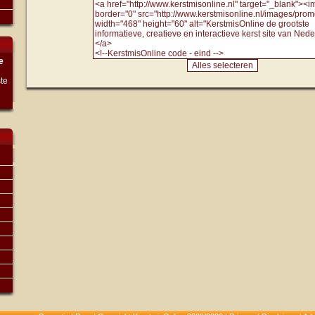
e
te
n