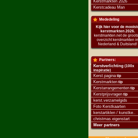
Kerstmarkten 2026
Kerstcadeau Man
Mededeling
Kijk hier voor de mooist
kerstmarkten 2026.
kerstmarkten.net de groots
overzicht kerstmarkten i
Nederland & Duitsland!
Partners:
Kerstverlichting
(100x
inspiratie)
Kerst.pagina
tip
Kerstmarkten
tip
Kerstarrangementen
tip
Kerstprijsvragen
tip
kerst.verzamelgids
Foto Kerstkaarten
kerstartiklen / kunstke..
christmas.eigenstart
Meer partners