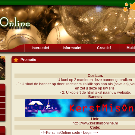
Interactief
Informatief
Creatief
Mult
Promotie
Opslaan:
U kunt op 2 manieren deze banner gebruiken.
- 1: U slaat de banner op door: rechter muis klik opslaan als (save as), 
en zet u deze op uw site.
- 2: U kopiert de html tekst naar uw website.
Banner:
Link:
http://www.kerstmisonline.nl
Code: