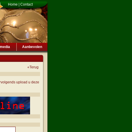
Home
|
Contact
imedia
Aanbevolen
«Terug
vervolgends upload u deze