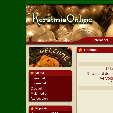
Interactief
Promotie
U k
Menu:
- 1: U slaat de 
vervolg
Interactief
- 
Informatief
Creatief
Multimedia
Aanbevolen
Populair: