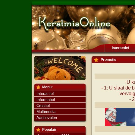
Interactief
Promotie
U k
Menu:
- 1: U slaat de 
vervolg
Interactief
- 
Informatief
Creatief
Multimedia
Aanbevolen
Populair: