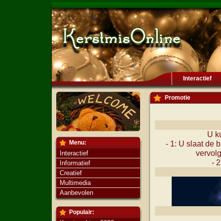
Interactief
Promotie
U k
Menu:
- 1: U slaat de 
vervolg
Interactief
- 
Informatief
Creatief
Multimedia
Aanbevolen
Populair: