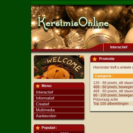
Interactief
Promotie
Hieronder treft u enkele
Categorie:
120 - 66 pixels, stil staa
Menu:
468 - 60 pixels, bewege
468 - 60 pixels, stil staa
Interactief
66 - 100 pixels, bewege
Informatief
Prijsvraag actie
Top 100 afbeeldingen
Creatief
Multimedia
Aanbevolen
Populair: