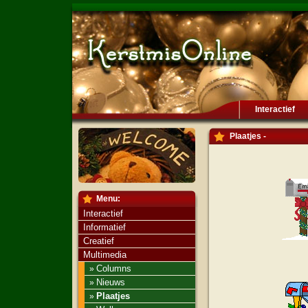
Interactief
Plaatjes -
Menu:
Interactief
Informatief
Creatief
Multimedia
Columns
»
Nieuws
»
Plaatjes
»