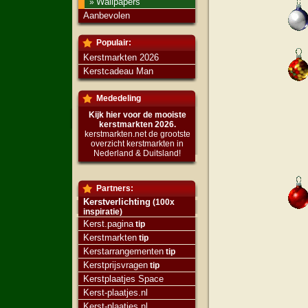
Wallpapers
»
Aanbevolen
Populair:
Kerstmarkten 2026
Kerstcadeau Man
Mededeling
Kijk hier voor de mooiste
kerstmarkten 2026.
kerstmarkten.net de grootste
overzicht kerstmarkten in
Nederland & Duitsland!
Partners:
Kerstverlichting
(100x
inspiratie)
Kerst.pagina
tip
Kerstmarkten
tip
Kerstarrangementen
tip
Kerstprijsvragen
tip
Kerstplaatjes Space
Kerst-plaatjes.nl
Kerst-plaatjes.nl