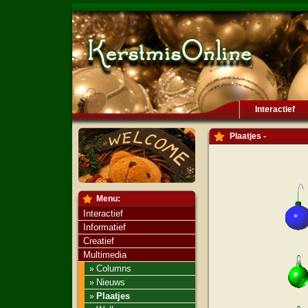
Interactief
Plaatjes -
Menu:
Interactief
Informatief
Creatief
Multimedia
Columns
»
Nieuws
»
Plaatjes
»