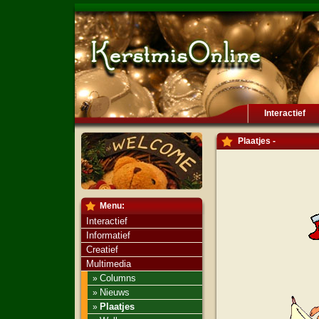
Interactief
Plaatjes -
Menu:
Interactief
Informatief
Creatief
Multimedia
Columns
»
Nieuws
»
Plaatjes
»