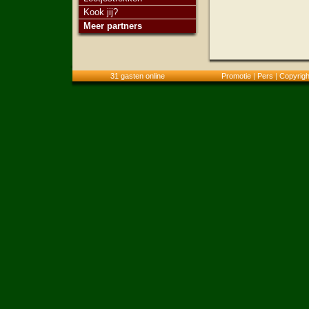
Kook jij?
Meer partners
31 gasten online
Promotie
|
Pers
|
Copyrigh