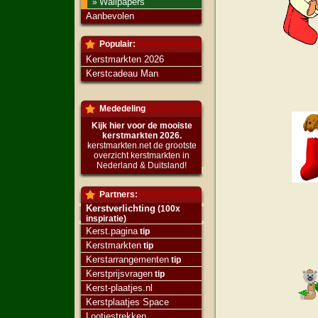
Wallpapers
»
Aanbevolen
Populair:
Kerstmarkten 2026
Kerstcadeau Man
Mededeling
Kijk hier voor de mooiste
kerstmarkten 2026.
kerstmarkten.net de grootste
overzicht kerstmarkten in
Nederland & Duitsland!
Partners:
Kerstverlichting
(100x
inspiratie)
Kerst.pagina
tip
Kerstmarkten
tip
Kerstarrangementen
tip
Kerstprijsvragen
tip
Kerst-plaatjes.nl
Kerstplaatjes Space
Lootjestrekken