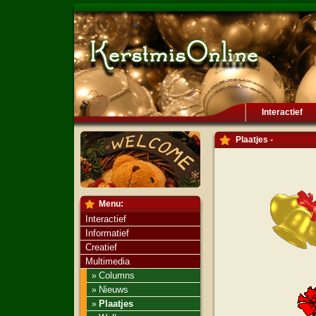
Interactief
Plaatjes -
Menu:
Interactief
Informatief
Creatief
Multimedia
Columns
»
Nieuws
»
Plaatjes
»