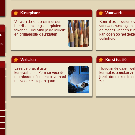
Kleurplaten
Vuurwerk
Verwen de kinderen met een
Kom alles te weten o
heerlijke middag kleurplaten
vuurwerk wordt gemaa
tekenen. Hier vind je de leukste
de mogelijkheden zijn
en orgineelste kleurplaten.
kan doen op het gebi
e
veiligheid.
te
n
Verhalen
Kerst top 50
Lees de prachtigste
Houdt in de gaten we
kerstverhalen. Zomaar voor de
kerstsites populair zij
openhaard of een mooi verhaal
jezelf doorlinken in d
net voor het slapen gaan.
50.