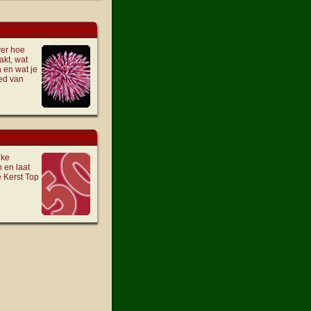
ver hoe
kt, wat
 en wat je
ed van
lke
n en laat
e Kerst Top