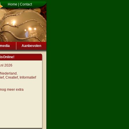
Home
|
Contact
imedia
Aanbevolen
isOnline!
.nl 2026
n Nederland.
ief, Creatief, Informatief
 nog meer extra