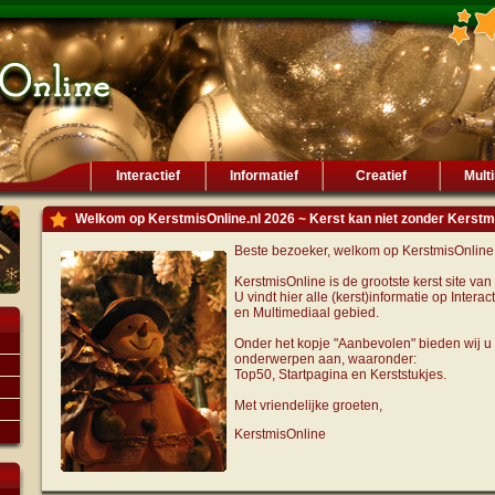
Interactief
Informatief
Creatief
Mult
Welkom op KerstmisOnline.nl 2026 ~ Kerst kan niet zonder Kerstm
Beste bezoeker, welkom op KerstmisOnline
KerstmisOnline is de grootste kerst site va
U vindt hier alle (kerst)informatie op Interact
en Multimediaal gebied.
Onder het kopje "Aanbevolen" bieden wij u
onderwerpen aan, waaronder:
Top50, Startpagina en Kerststukjes.
Met vriendelijke groeten,
KerstmisOnline